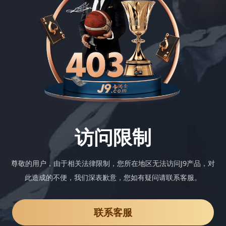
访问限制
尊敬的用户，由于相关法律限制，您所在地区无法访问J9产品，对
此造成的不便，我们深表歉意，您如有疑问请联系客服。
联系客服