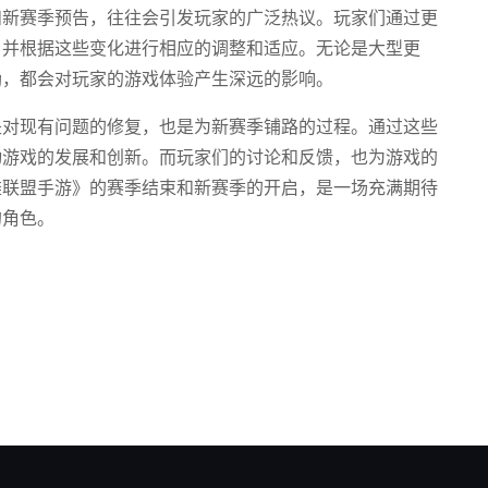
和新赛季预告，往往会引发玩家的广泛热议。玩家们通过更
，并根据这些变化进行相应的调整和适应。无论是大型更
励，都会对玩家的游戏体验产生深远的影响。
是对现有问题的修复，也是为新赛季铺路的过程。通过这些
动游戏的发展和创新。而玩家们的讨论和反馈，也为游戏的
雄联盟手游》的赛季结束和新赛季的开启，是一场充满期待
的角色。