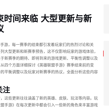
束时间来临 大型更新与新
议
类手游，每一赛季的结束都引发着玩家们的热烈讨论和关
系列大型更新和新赛季预告，这不仅影响玩家的游戏体验，
关于新赛季的期待、即将到来的游戏更新、平衡性调整以及
将从四个方面详细探讨《英雄联盟手游》赛季结束前的变
季的平衡调整以及玩家对新赛季的热议，全面分析这些内容
关注
新，这些更新往往涵盖了新的英雄、皮肤、玩法等内容。玩
联盟手游》在每次更新中都会引入一些新的角色来丰富游戏