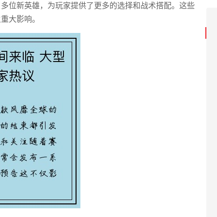
了多位新英雄，为玩家提供了更多的选择和战术搭配。这些
生重大影响。