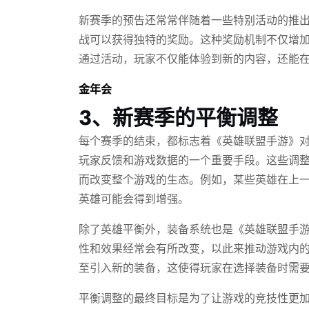
新赛季的预告还常常伴随着一些特别活动的推
战可以获得独特的奖励。这种奖励机制不仅增
通过活动，玩家不仅能体验到新的内容，还能
金年会
3、新赛季的平衡调整
每个赛季的结束，都标志着《英雄联盟手游》
玩家反馈和游戏数据的一个重要手段。这些调
而改变整个游戏的生态。例如，某些英雄在上
英雄可能会得到增强。
除了英雄平衡外，装备系统也是《英雄联盟手
性和效果经常会有所改变，以此来推动游戏内
至引入新的装备，这使得玩家在选择装备时需
平衡调整的最终目标是为了让游戏的竞技性更